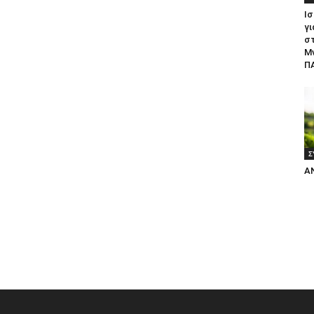
Ισ
γι
σ
Μ
ΠΑ
Σ
Α