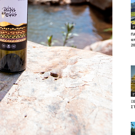
Σ
Π
απ
20
Σ
Ξ
Σ