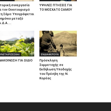
τορική συνεργασία
ΥΨΗΛΕΣ ΠΤΗΣΕΙΣ ΓΙΑ
α τον Οινοτουρισμό
ΤΟ ΜΟΣΧΑΤΟ ΣΑΜΟΥ
τη Σάμο: Υπογράφεται
νημόνιο μεταξύ
.Δ.Α....
ΥΝΕΤΑΙΡΙΖΕΣΘΑΙ
ΕΝΔΙΑΦΕΡΟΥΝ
ΝΑΚΟΙΝΩΣΗ ΓΙΑ ΩΙΔΙΟ
Πρόσκληση
Συμμετοχής σε
Εκδήλωση Υποδοχής
του Πρέσβη της Ν.
Κορέας