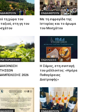
ΝΔΙΑΦΕΡΟΥΝ
ΕΝΔΙΑΦΕΡΟΥΝ
πό τη χώρα του
Με τη σφραγίδα της
ταξιού, στη γη του
Ιστορίας και το άρωμα
οσχάτου
του Μοσχάτου
ΥΝΕΤΑΙΡΙΖΕΣΘΑΙ
ΕΚΔΗΛΩΣΕΙΣ
ΝΑΚΟΙΝΩΣΗ
Η Σάμος, στη συνταγή
ΙΤΗΣΕΩΝ
του μέλλοντος: «Ημέρα
ΝΑΜΠΕΛΩΣΗΣ 2026
Πυθαγόρειας
Διατροφής»
ΚΔΗΛΩΣΕΙΣ
ΕΝΔΙΑΦΕΡΟΥΝ