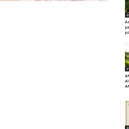
Ε
Α
με
μ
Σ
Α
Α
Α
Ε