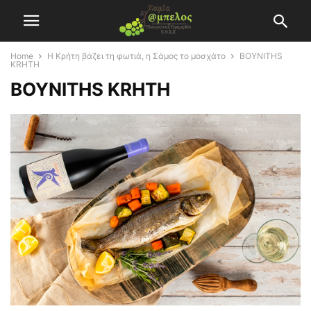
Home
Η Κρήτη βάζει τη φωτιά, η Σάμος το μοσχάτο
BOYNITHS
KRHTH
BOYNITHS KRHTH