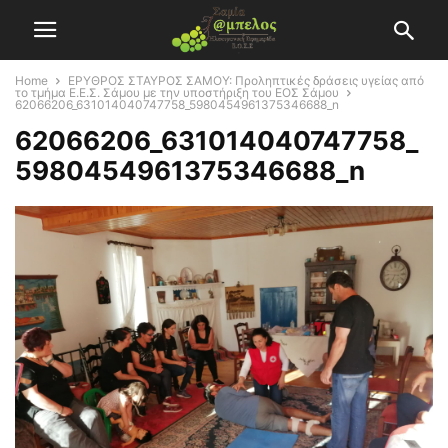
Home
ΕΡΥΘΡΟΣ ΣΤΑΥΡΟΣ ΣΑΜΟΥ: Προληπτικές δράσεις υγείας από
το τμήμα Ε.Ε.Σ. Σάμου με την υποστήριξη του ΕΟΣ Σάμου
62066206_631014040747758_5980454961375346688_n
62066206_631014040747758_
5980454961375346688_n