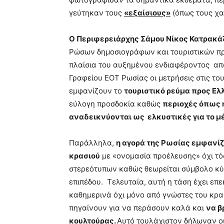
γεύτηκαν τους
«εξαίσιους»
(όπως τους χαρ
Ο Περιφερειάρχης Σάμου Νίκος Κατρακά
Ρώσων δημοσιογράφων και τουριστικών π
πλαίσια του αυξημένου ενδιαφέροντος από
Γραφείου ΕΟΤ Ρωσίας οι μετρήσεις στις τ
εμφανίζουν το
τουριστικό ρεύμα προς Ελ
εύλογη προσδοκία καθώς
περιοχές όπως 
αναδεικνύονται ως ελκυστικές για το 
Παράλληλα,
η αγορά της Ρωσίας εμφανί
κρασιού
με «ονομασία προέλευσης» όχι τ
στερεότυπων καθώς θεωρείται σύμβολο κύ
επιπέδου. Tελευταία, αυτή η τάση έχει επ
καθημερινά όχι μόνο από γνώστες του κρ
πηγαίνουν για να περάσουν καλά και
να β
κουλτούρας.
Αυτό τουλάχιστον δήλωναν ο