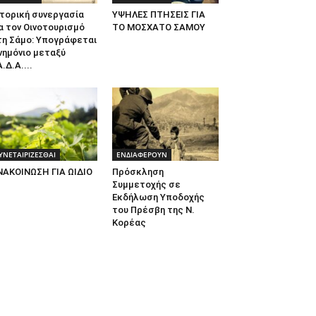
τορική συνεργασία
ΥΨΗΛΕΣ ΠΤΗΣΕΙΣ ΓΙΑ
α τον Οινοτουρισμό
ΤΟ ΜΟΣΧΑΤΟ ΣΑΜΟΥ
τη Σάμο: Υπογράφεται
νημόνιο μεταξύ
.Δ.Α....
ΥΝΕΤΑΙΡΙΖΕΣΘΑΙ
ΕΝΔΙΑΦΕΡΟΥΝ
ΝΑΚΟΙΝΩΣΗ ΓΙΑ ΩΙΔΙΟ
Πρόσκληση
Συμμετοχής σε
Εκδήλωση Υποδοχής
του Πρέσβη της Ν.
Κορέας