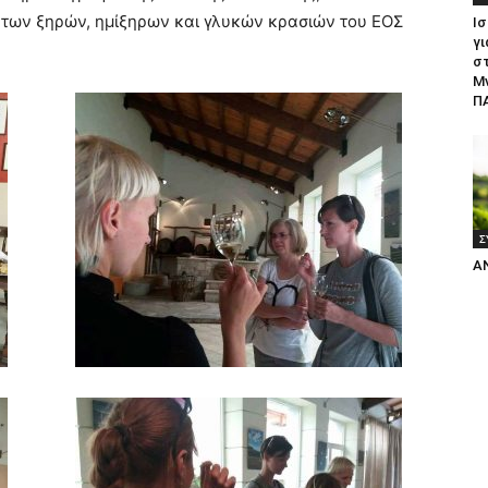
 των ξηρών, ημίξηρων και γλυκών κρασιών του ΕΟΣ
Ισ
γι
σ
Μ
ΠΑ
Σ
Α