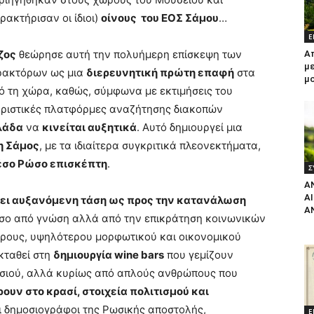
ακτήρισαν οι ίδιοι)
οίνους του ΕΟΣ Σάμου
…
Ε
ζος
θεώρησε αυτή την πολυήμερη επίσκεψη των
Α
με
ρακτόρων ως μια
διερευνητική πρώτη επαφή
στα
μ
 τη χώρα, καθώς, σύμφωνα με εκτιμήσεις του
ουριστικές πλατφόρμες αναζήτησης διακοπών
λάδα
να
κινείται αυξητικά
. Αυτό δημιουργεί μια
η Σάμος
, με τα ιδιαίτερα συγκριτικά πλεονεκτήματα,
μέσο Ρώσο επισκέπτη
.
Σ
Α
Α
ζει αυξανόμενη τάση ως προς την κατανάλωση
Α
όσο από γνώση αλλά από την επικράτηση κοινωνικών
ρους, υψηλότερου μορφωτικού και οικονομικού
εκταθεί στη
δημιουργία wine bars
που γεμίζουν
ασιού, αλλά κυρίως από απλούς ανθρώπους που
ρουν στο κρασί, στοιχεία πολιτισμού και
ι δημοσιογράφοι της Ρωσικής αποστολής,
Ε