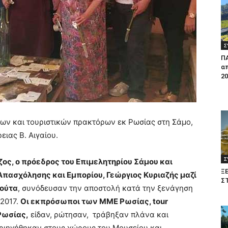
Σ
Π
απ
20
ων και τουριστικών πρακτόρων εκ Ρωσίας στη Σάμο,
ειας Β. Αιγαίου.
Σ
ος, ο πρόεδρος του Επιμελητηρίου Σάμου και
Ξ
Απασχόλησης και Εμπορίου, Γεώργιος Κυριαζής μαζί
Σ
κούτα
, συνόδευσαν την αποστολή κατά την ξενάγηση
 2017.
Οι εκπρόσωποι των ΜΜΕ Ρωσίας,
tour
 Ρωσίας,
είδαν, ρώτησαν, τράβηξαν πλάνα και
ριηγήθηκαν στους χώρους του Μουσείου και