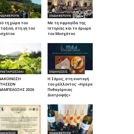
ΝΔΙΑΦΕΡΟΥΝ
ΕΝΔΙΑΦΕΡΟΥΝ
πό τη χώρα του
Με τη σφραγίδα της
ταξιού, στη γη του
Ιστορίας και το άρωμα
οσχάτου
του Μοσχάτου
ΥΝΕΤΑΙΡΙΖΕΣΘΑΙ
ΕΚΔΗΛΩΣΕΙΣ
ΝΑΚΟΙΝΩΣΗ
Η Σάμος, στη συνταγή
ΙΤΗΣΕΩΝ
του μέλλοντος: «Ημέρα
ΝΑΜΠΕΛΩΣΗΣ 2026
Πυθαγόρειας
Διατροφής»
ΚΔΗΛΩΣΕΙΣ
ΕΝΔΙΑΦΕΡΟΥΝ