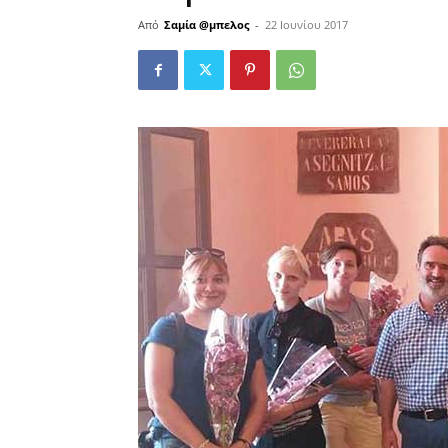
Από
Σαμία @μπελος
-
22 Ιουνίου 2017