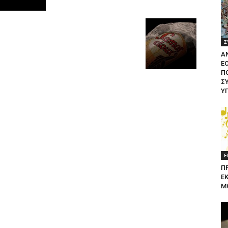
Σ
Α
Ε
ΠΟ
Σ
Υ
Ε
Π
Ε
Μ