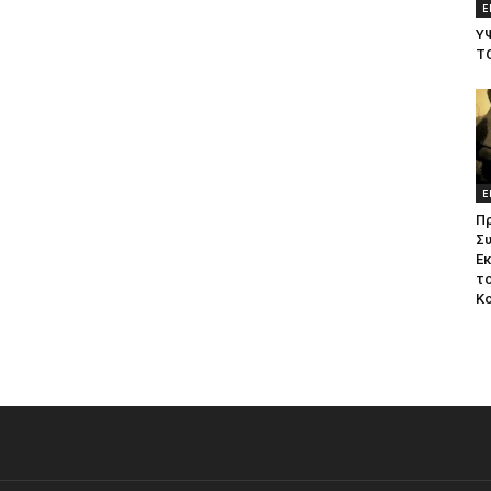
Ε
Υ
Τ
Ε
Π
Σ
Ε
το
Κ