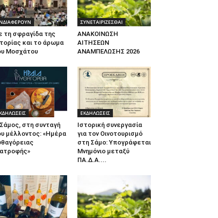
ΝΔΙΑΦΕΡΟΥΝ
ΣΥΝΕΤΑΙΡΙΖΕΣΘΑΙ
ε τη σφραγίδα της
ΑΝΑΚΟΙΝΩΣΗ
τορίας και το άρωμα
ΑΙΤΗΣΕΩΝ
ου Μοσχάτου
ΑΝΑΜΠΕΛΩΣΗΣ 2026
ΚΔΗΛΩΣΕΙΣ
ΕΚΔΗΛΩΣΕΙΣ
Σάμος, στη συνταγή
Ιστορική συνεργασία
ου μέλλοντος: «Ημέρα
για τον Οινοτουρισμό
υθαγόρειας
στη Σάμο: Υπογράφεται
ιατροφής»
Μνημόνιο μεταξύ
ΠΑ.Δ.Α....