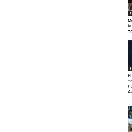
Ε
Μ
Ισ
τ
Ε
Η 
τ
Π
Δ