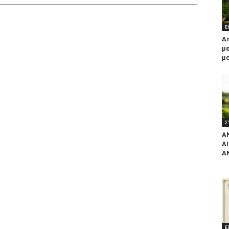
Ε
Α
με
μ
Σ
Α
Α
Α
Ε