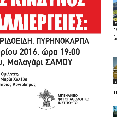
Σ
Π
απ
20
Σ
Ξ
Σ