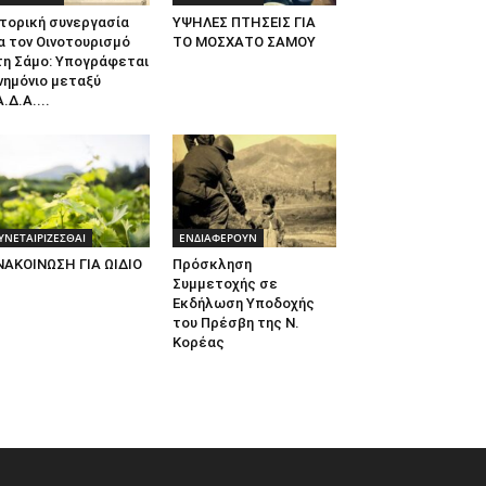
τορική συνεργασία
ΥΨΗΛΕΣ ΠΤΗΣΕΙΣ ΓΙΑ
α τον Οινοτουρισμό
ΤΟ ΜΟΣΧΑΤΟ ΣΑΜΟΥ
τη Σάμο: Υπογράφεται
νημόνιο μεταξύ
.Δ.Α....
ΥΝΕΤΑΙΡΙΖΕΣΘΑΙ
ΕΝΔΙΑΦΕΡΟΥΝ
ΝΑΚΟΙΝΩΣΗ ΓΙΑ ΩΙΔΙΟ
Πρόσκληση
Συμμετοχής σε
Εκδήλωση Υποδοχής
του Πρέσβη της Ν.
Κορέας