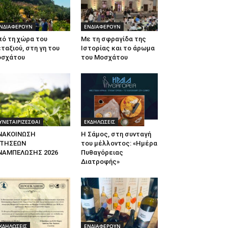
ΝΔΙΑΦΕΡΟΥΝ
ΕΝΔΙΑΦΕΡΟΥΝ
πό τη χώρα του
Με τη σφραγίδα της
ταξιού, στη γη του
Ιστορίας και το άρωμα
οσχάτου
του Μοσχάτου
ΥΝΕΤΑΙΡΙΖΕΣΘΑΙ
ΕΚΔΗΛΩΣΕΙΣ
ΝΑΚΟΙΝΩΣΗ
Η Σάμος, στη συνταγή
ΙΤΗΣΕΩΝ
του μέλλοντος: «Ημέρα
ΝΑΜΠΕΛΩΣΗΣ 2026
Πυθαγόρειας
Διατροφής»
ΚΔΗΛΩΣΕΙΣ
ΕΝΔΙΑΦΕΡΟΥΝ