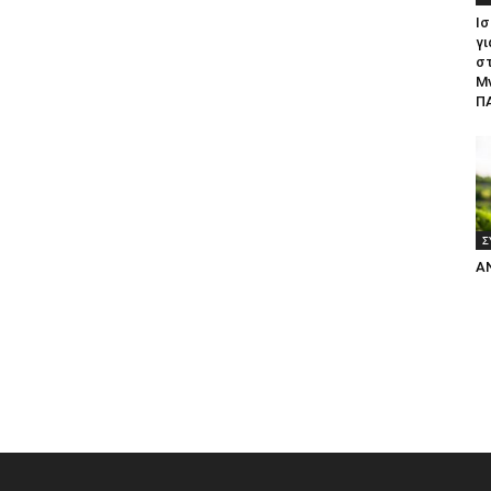
Ισ
γι
σ
Μ
ΠΑ
Σ
Α