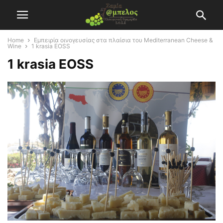
Home
Εμπειρία οινογευσίας στα πλαίσια του Mediterranean Cheese &
Wine
1 krasia EOSS
1 krasia EOSS