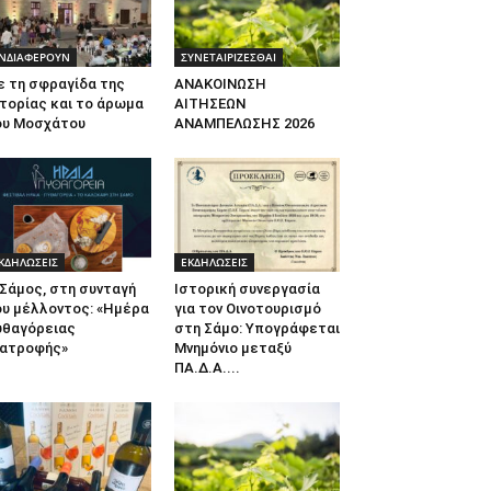
ΝΔΙΑΦΕΡΟΥΝ
ΣΥΝΕΤΑΙΡΙΖΕΣΘΑΙ
ε τη σφραγίδα της
ΑΝΑΚΟΙΝΩΣΗ
τορίας και το άρωμα
ΑΙΤΗΣΕΩΝ
ου Μοσχάτου
ΑΝΑΜΠΕΛΩΣΗΣ 2026
ΚΔΗΛΩΣΕΙΣ
ΕΚΔΗΛΩΣΕΙΣ
Σάμος, στη συνταγή
Ιστορική συνεργασία
ου μέλλοντος: «Ημέρα
για τον Οινοτουρισμό
υθαγόρειας
στη Σάμο: Υπογράφεται
ιατροφής»
Μνημόνιο μεταξύ
ΠΑ.Δ.Α....