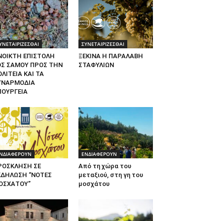
ΥΝΕΤΑΙΡΙΖΕΣΘΑΙ
ΣΥΝΕΤΑΙΡΙΖΕΣΘΑΙ
ΝΟΙΚΤΗ ΕΠΙΣΤΟΛΗ
ΞΕΚΙΝΑ Η ΠΑΡΑΛΑΒΗ
ΟΣ ΣΑΜΟΥ ΠΡΟΣ ΤΗΝ
ΣΤΑΦΥΛΙΩΝ
ΛΙΤΕΙΑ ΚΑΙ ΤΑ
ΥΝΑΡΜΟΔΙΑ
ΠΟΥΡΓΕΙΑ
ΝΔΙΑΦΕΡΟΥΝ
ΕΝΔΙΑΦΕΡΟΥΝ
ΡΟΣΚΛΗΣΗ ΣΕ
Από τη χώρα του
ΚΔΗΛΩΣΗ “ΝΟΤΕΣ
μεταξιού, στη γη του
ΟΣΧΑΤΟΥ”
μοσχάτου