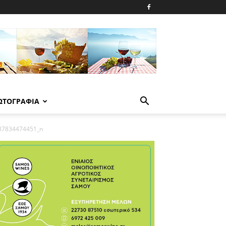
ΩΤΟΓΡΑΦΙΑ
37834474451_n