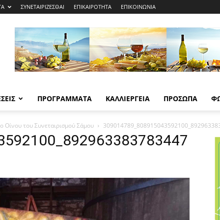
ΤΑ
ΣΥΝΕΤΑΙΡΙΖΕΣΘΑΙ
ΕΠΙΚΑΙΡΟΤΗΤΑ
ΕΠΙΚΟΙΝΩΝΙΑ
ΣΕΙΣ
ΠΡΟΓΡΑΜΜΑΤΑ
ΚΑΛΛΙΕΡΓΕΙΑ
ΠΡΟΣΩΠΑ
Φ
ο Οίνου του Συνεταιρισμού Σάμου
309014789_808915043592100_89296338
3592100_892963383783447