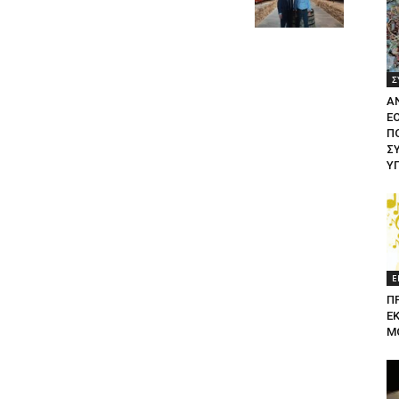
Σ
Α
Ε
ΠΟ
Σ
Υ
Ε
Π
Ε
Μ