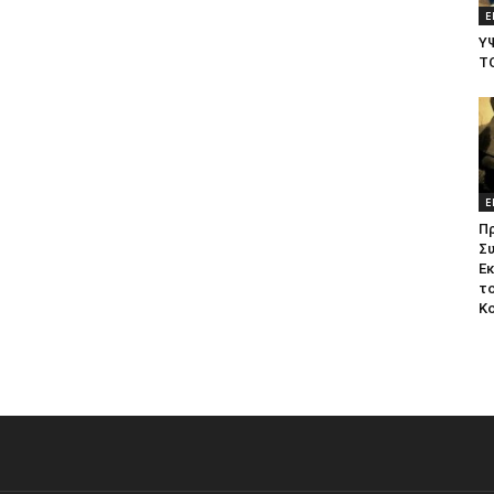
Ε
Υ
Τ
Ε
Π
Σ
Ε
το
Κ