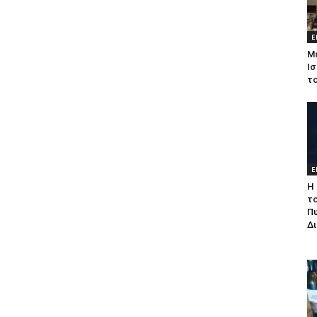
Ε
Μ
Ισ
τ
Ε
Η 
τ
Π
Δ