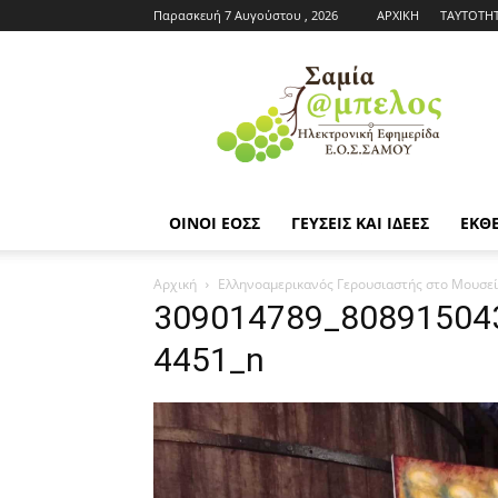
Παρασκευή 7 Αυγούστου , 2026
ΑΡΧΙΚΗ
ΤΑΥΤΟΤΗ
Εφημερίδα
ΕΟΣΣ
|
Σαμία
Άμπελος
ΟΙΝΟΙ ΕΟΣΣ
ΓΕΥΣΕΙΣ ΚΑΙ ΙΔΕΕΣ
ΕΚΘΕ
Αρχική
Ελληνοαμερικανός Γερουσιαστής στο Μουσεί
309014789_80891504
4451_n