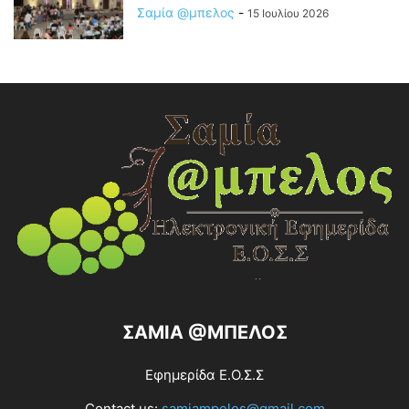
Σαμία @μπελος
-
15 Ιουλίου 2026
ΣΑΜΙΑ @ΜΠΕΛΟΣ
Εφημερίδα Ε.Ο.Σ.Σ
Contact us:
samiampelos@gmail.com