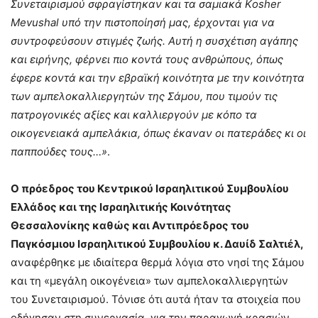
Συνεταιρισμού σφραγίστηκαν και τα σαμιακά Κ
osher
Mevushal υπό την πιστοποίησή μας, έρχονται για να
συντροφεύσουν στιγμές ζωής. Αυτή η συσχέτιση αγάπης
και ειρήνης, φέρνει πιο κοντά τους ανθρώπους, όπως
έφερε κοντά και την εβραϊκή κοινότητα με την κοινότητα
των αμπελοκαλλιεργητών της Σάμου, που τιμούν τις
πατρογονικές αξίες και καλλιεργούν με κόπο τα
οικογενειακά αμπελάκια, όπως έκαναν οι πατεράδες κι οι
παππούδες τους…»
.
Ο πρόεδρος του Κεντρικού Ισραηλιτικού Συμβουλίου
Ελλάδος και της Ισραηλιτικής Κοινότητας
Θεσσαλονίκης καθώς και Αντιπρόεδρος του
Παγκόσμιου Ισραηλιτικού Συμβουλίου κ. Δαυίδ Σαλτιέλ,
αναφέρθηκε με ιδιαίτερα θερμά λόγια στο νησί της Σάμου
και τη «μεγάλη οικογένεια» των αμπελοκαλλιεργητών
του Συνεταιρισμού. Τόνισε ότι αυτά ήταν τα στοιχεία που
οδήγησαν στη συνεργασία για την παραγωγή κρασιών