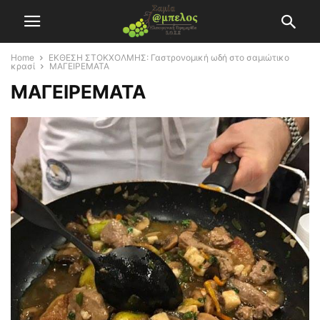
Home
ΕΚΘΕΣΗ ΣΤΟΚΧΟΛΜΗΣ: Γαστρονομική ωδή στο σαμιώτικο
κρασί
ΜΑΓΕΙΡΕΜΑΤΑ
ΜΑΓΕΙΡΕΜΑΤΑ