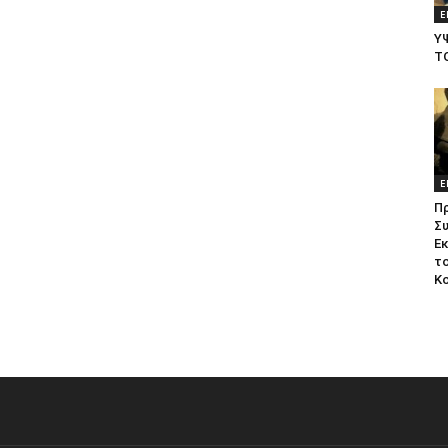
Ε
Υ
Τ
Ε
Π
Σ
Ε
το
Κ