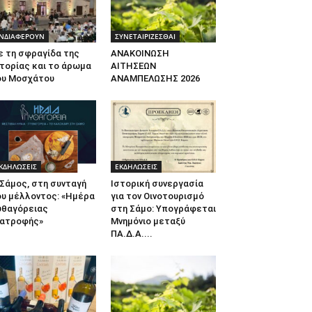
ΝΔΙΑΦΕΡΟΥΝ
ΣΥΝΕΤΑΙΡΙΖΕΣΘΑΙ
ε τη σφραγίδα της
ΑΝΑΚΟΙΝΩΣΗ
τορίας και το άρωμα
ΑΙΤΗΣΕΩΝ
ου Μοσχάτου
ΑΝΑΜΠΕΛΩΣΗΣ 2026
ΚΔΗΛΩΣΕΙΣ
ΕΚΔΗΛΩΣΕΙΣ
Σάμος, στη συνταγή
Ιστορική συνεργασία
ου μέλλοντος: «Ημέρα
για τον Οινοτουρισμό
υθαγόρειας
στη Σάμο: Υπογράφεται
ιατροφής»
Μνημόνιο μεταξύ
ΠΑ.Δ.Α....