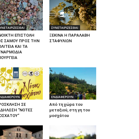
ΥΝΕΤΑΙΡΙΖΕΣΘΑΙ
ΣΥΝΕΤΑΙΡΙΖΕΣΘΑΙ
ΝΟΙΚΤΗ ΕΠΙΣΤΟΛΗ
ΞΕΚΙΝΑ Η ΠΑΡΑΛΑΒΗ
ΟΣ ΣΑΜΟΥ ΠΡΟΣ ΤΗΝ
ΣΤΑΦΥΛΙΩΝ
ΛΙΤΕΙΑ ΚΑΙ ΤΑ
ΥΝΑΡΜΟΔΙΑ
ΠΟΥΡΓΕΙΑ
ΝΔΙΑΦΕΡΟΥΝ
ΕΝΔΙΑΦΕΡΟΥΝ
ΡΟΣΚΛΗΣΗ ΣΕ
Από τη χώρα του
ΚΔΗΛΩΣΗ “ΝΟΤΕΣ
μεταξιού, στη γη του
ΟΣΧΑΤΟΥ”
μοσχάτου