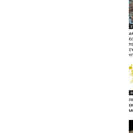
Σ
Α
Ε
ΠΟ
Σ
Υ
Ε
Π
Ε
Μ