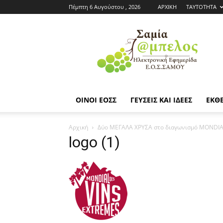
Πέμπτη 6 Αυγούστου , 2026
ΑΡΧΙΚΗ
ΤΑΥΤΟΤΗΤΑ
Εφημερίδα
ΕΟΣΣ
|
Σαμία
Άμπελος
ΟΙΝΟΙ ΕΟΣΣ
ΓΕΥΣΕΙΣ ΚΑΙ ΙΔΕΕΣ
ΕΚΘΕ
Αρχική
Δύο ΜΕΓΑΛΑ ΧΡΥΣΑ στο διαγωνισμό MONDIA
logo (1)