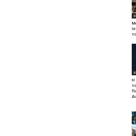
Ε
Μ
Ισ
τ
Ε
Η 
τ
Π
Δ