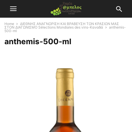
Home
ΔΙΕΘΝΗΣ ΑΝΑΓΝΩΡΙΣΗ ΚΑΙ ΒΡΑΒΕΥΣΗ ΤΩΝ ΚΡΑΣΙΩΝ ΜΑΣ
ΣΤΟΝ ΔΙΑΓΩΝΙΣΜΟ Sélections Mondiales des vins-Καναδά
anthemis-
500-ml
anthemis-500-ml