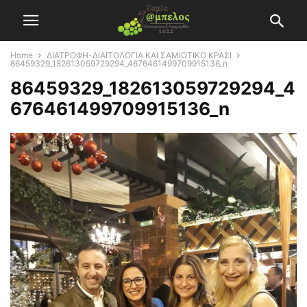
Home
ΔΙΑΤΡΟΦΗ-ΔΙΑΙΤΟΛΟΓΙΑ ΚΑΙ ΣΑΜΙΩΤΙΚΟ ΚΡΑΣΙ
86459329_182613059729294_4676461499709915136_n
86459329_182613059729294_4
676461499709915136_n