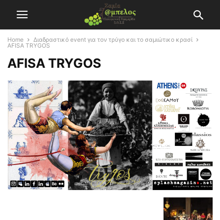
Home
Διαδραστικό event για τον τρύγο και το σαμιώτικο κρασί
AFISA TRYGOS
AFISA TRYGOS