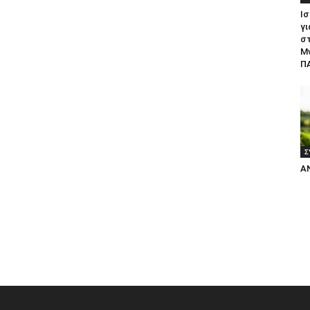
Ισ
γι
σ
Μ
ΠΑ
Σ
Α