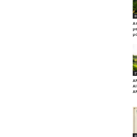
Ε
Α
με
μ
Σ
Α
Α
Α
Ε