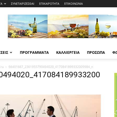
ΤΑ
ΣΥΝΕΤΑΙΡΙΖΕΣΘΑΙ
ΕΠΙΚΑΙΡΟΤΗΤΑ
ΕΠΙΚΟΙΝΩΝΙΑ
ΣΕΙΣ
ΠΡΟΓΡΑΜΜΑΤΑ
ΚΑΛΛΙΕΡΓΕΙΑ
ΠΡΟΣΩΠΑ
Φ
Cru
66401667_2361955790494020_4170841899332009984_n
0494020_417084189933200