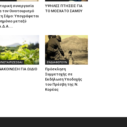
τορική συνεργασία
ΥΨΗΛΕΣ ΠΤΗΣΕΙΣ ΓΙΑ
α τον Οινοτουρισμό
ΤΟ ΜΟΣΧΑΤΟ ΣΑΜΟΥ
τη Σάμο: Υπογράφεται
νημόνιο μεταξύ
.Δ.Α....
ΥΝΕΤΑΙΡΙΖΕΣΘΑΙ
ΕΝΔΙΑΦΕΡΟΥΝ
ΝΑΚΟΙΝΩΣΗ ΓΙΑ ΩΙΔΙΟ
Πρόσκληση
Συμμετοχής σε
Εκδήλωση Υποδοχής
του Πρέσβη της Ν.
Κορέας