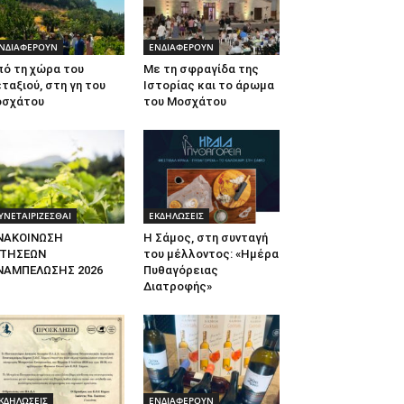
ΝΔΙΑΦΕΡΟΥΝ
ΕΝΔΙΑΦΕΡΟΥΝ
πό τη χώρα του
Με τη σφραγίδα της
ταξιού, στη γη του
Ιστορίας και το άρωμα
οσχάτου
του Μοσχάτου
ΥΝΕΤΑΙΡΙΖΕΣΘΑΙ
ΕΚΔΗΛΩΣΕΙΣ
ΝΑΚΟΙΝΩΣΗ
Η Σάμος, στη συνταγή
ΙΤΗΣΕΩΝ
του μέλλοντος: «Ημέρα
ΝΑΜΠΕΛΩΣΗΣ 2026
Πυθαγόρειας
Διατροφής»
ΚΔΗΛΩΣΕΙΣ
ΕΝΔΙΑΦΕΡΟΥΝ