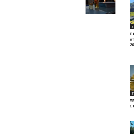
Σ
Π
απ
20
Σ
Ξ
Σ