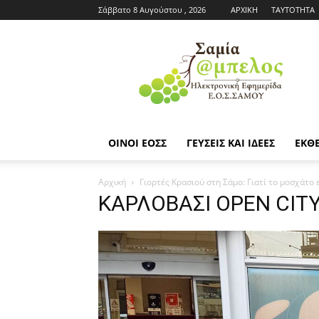
Σάββατο 8 Αυγούστου , 2026
ΑΡΧΙΚΗ
ΤΑΥΤΟΤΗΤΑ
Εφημερίδα
ΕΟΣΣ
|
Σαμία
Άμπελος
ΟΙΝΟΙ ΕΟΣΣ
ΓΕΥΣΕΙΣ ΚΑΙ ΙΔΕΕΣ
ΕΚΘΕ
Αρχική
Γιορτές Κρασιού στη Σάμο: Γιατί το μοσχάτο 
ΚΑΡΛΟΒΑΣΙ OPEN CI