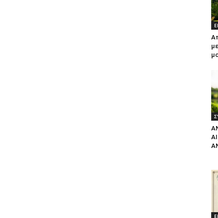
Ε
Α
με
μ
Σ
Α
Α
Α
Ε