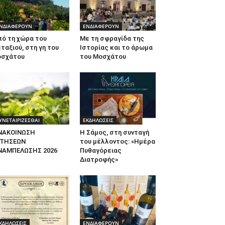
ΝΔΙΑΦΕΡΟΥΝ
ΕΝΔΙΑΦΕΡΟΥΝ
πό τη χώρα του
Με τη σφραγίδα της
ταξιού, στη γη του
Ιστορίας και το άρωμα
οσχάτου
του Μοσχάτου
ΥΝΕΤΑΙΡΙΖΕΣΘΑΙ
ΕΚΔΗΛΩΣΕΙΣ
ΝΑΚΟΙΝΩΣΗ
Η Σάμος, στη συνταγή
ΙΤΗΣΕΩΝ
του μέλλοντος: «Ημέρα
ΝΑΜΠΕΛΩΣΗΣ 2026
Πυθαγόρειας
Διατροφής»
ΚΔΗΛΩΣΕΙΣ
ΕΝΔΙΑΦΕΡΟΥΝ