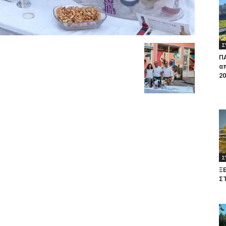
Σ
Π
απ
20
Σ
Ξ
Σ