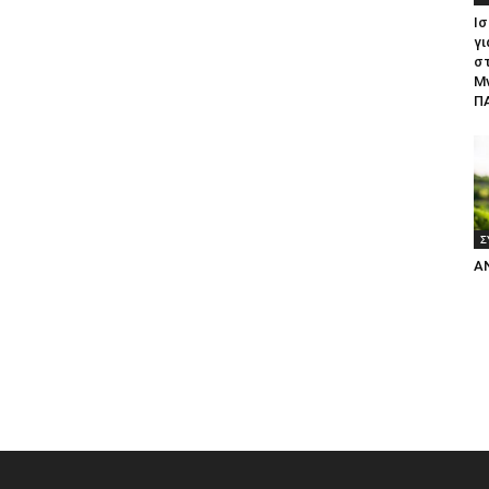
Ισ
γι
σ
Μ
ΠΑ
Σ
Α