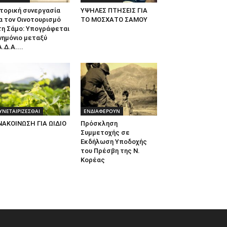
τορική συνεργασία
ΥΨΗΛΕΣ ΠΤΗΣΕΙΣ ΓΙΑ
α τον Οινοτουρισμό
ΤΟ ΜΟΣΧΑΤΟ ΣΑΜΟΥ
τη Σάμο: Υπογράφεται
νημόνιο μεταξύ
.Δ.Α....
ΥΝΕΤΑΙΡΙΖΕΣΘΑΙ
ΕΝΔΙΑΦΕΡΟΥΝ
ΝΑΚΟΙΝΩΣΗ ΓΙΑ ΩΙΔΙΟ
Πρόσκληση
Συμμετοχής σε
Εκδήλωση Υποδοχής
του Πρέσβη της Ν.
Κορέας