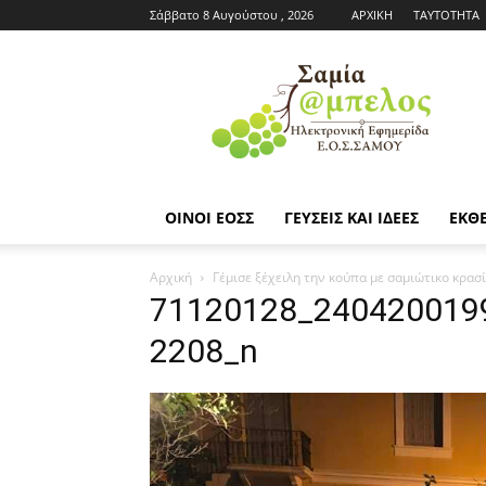
Σάββατο 8 Αυγούστου , 2026
ΑΡΧΙΚΗ
ΤΑΥΤΟΤΗΤΑ
Εφημερίδα
ΕΟΣΣ
|
Σαμία
Άμπελος
ΟΙΝΟΙ ΕΟΣΣ
ΓΕΥΣΕΙΣ ΚΑΙ ΙΔΕΕΣ
ΕΚΘΕ
Αρχική
Γέμισε ξέχειλη την κούπα με σαμιώτικο κρασί
71120128_240420019
2208_n