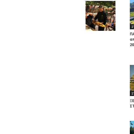
Σ
Π
απ
20
Σ
Ξ
Σ