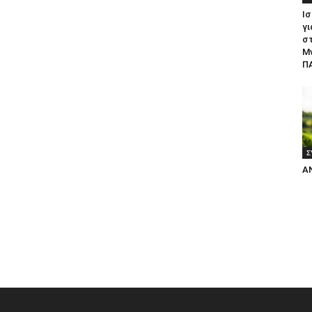
Ισ
γι
σ
Μ
ΠΑ
Σ
Α