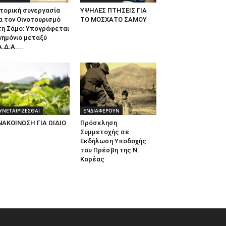
τορική συνεργασία
ΥΨΗΛΕΣ ΠΤΗΣΕΙΣ ΓΙΑ
α τον Οινοτουρισμό
ΤΟ ΜΟΣΧΑΤΟ ΣΑΜΟΥ
τη Σάμο: Υπογράφεται
νημόνιο μεταξύ
.Δ.Α....
ΥΝΕΤΑΙΡΙΖΕΣΘΑΙ
ΕΝΔΙΑΦΕΡΟΥΝ
ΝΑΚΟΙΝΩΣΗ ΓΙΑ ΩΙΔΙΟ
Πρόσκληση
Συμμετοχής σε
Εκδήλωση Υποδοχής
του Πρέσβη της Ν.
Κορέας