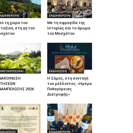
ΝΔΙΑΦΕΡΟΥΝ
ΕΝΔΙΑΦΕΡΟΥΝ
πό τη χώρα του
Με τη σφραγίδα της
ταξιού, στη γη του
Ιστορίας και το άρωμα
οσχάτου
του Μοσχάτου
ΥΝΕΤΑΙΡΙΖΕΣΘΑΙ
ΕΚΔΗΛΩΣΕΙΣ
ΝΑΚΟΙΝΩΣΗ
Η Σάμος, στη συνταγή
ΙΤΗΣΕΩΝ
του μέλλοντος: «Ημέρα
ΝΑΜΠΕΛΩΣΗΣ 2026
Πυθαγόρειας
Διατροφής»
ΚΔΗΛΩΣΕΙΣ
ΕΝΔΙΑΦΕΡΟΥΝ