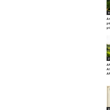
Ε
Α
με
μ
Σ
Α
Α
Α
Ε