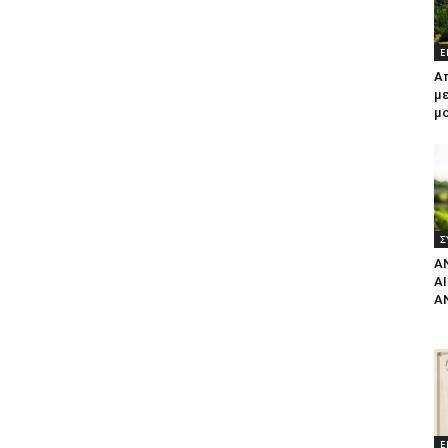
Ε
Α
με
μ
Σ
Α
Α
Α
Ε