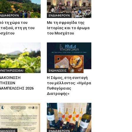
ΝΔΙΑΦΕΡΟΥΝ
ΕΝΔΙΑΦΕΡΟΥΝ
πό τη χώρα του
Με τη σφραγίδα της
ταξιού, στη γη του
Ιστορίας και το άρωμα
οσχάτου
του Μοσχάτου
ΥΝΕΤΑΙΡΙΖΕΣΘΑΙ
ΕΚΔΗΛΩΣΕΙΣ
ΝΑΚΟΙΝΩΣΗ
Η Σάμος, στη συνταγή
ΙΤΗΣΕΩΝ
του μέλλοντος: «Ημέρα
ΝΑΜΠΕΛΩΣΗΣ 2026
Πυθαγόρειας
Διατροφής»
ΚΔΗΛΩΣΕΙΣ
ΕΝΔΙΑΦΕΡΟΥΝ