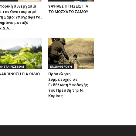
τορική συνεργασία
ΥΨΗΛΕΣ ΠΤΗΣΕΙΣ ΓΙΑ
α τον Οινοτουρισμό
ΤΟ ΜΟΣΧΑΤΟ ΣΑΜΟΥ
τη Σάμο: Υπογράφεται
νημόνιο μεταξύ
.Δ.Α....
ΥΝΕΤΑΙΡΙΖΕΣΘΑΙ
ΕΝΔΙΑΦΕΡΟΥΝ
ΝΑΚΟΙΝΩΣΗ ΓΙΑ ΩΙΔΙΟ
Πρόσκληση
Συμμετοχής σε
Εκδήλωση Υποδοχής
του Πρέσβη της Ν.
Κορέας