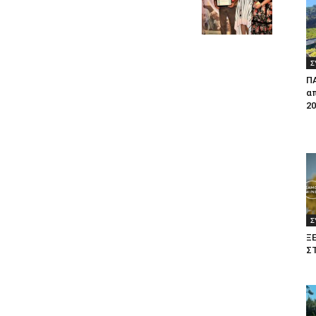
Σ
Π
απ
20
Σ
Ξ
Σ