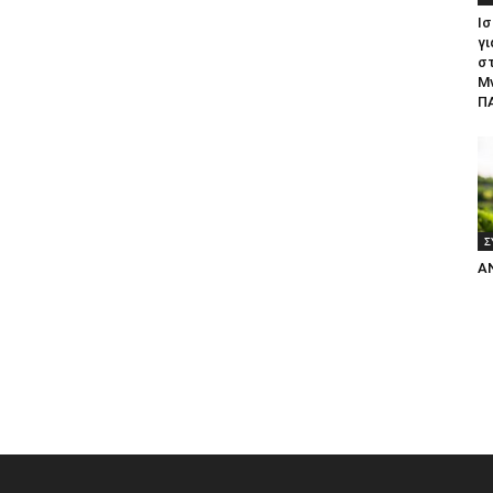
Ισ
γι
σ
Μ
ΠΑ
Σ
Α