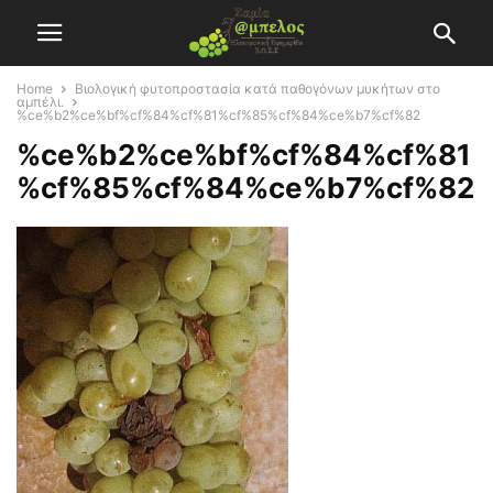
Home
Βιολογική φυτοπροστασία κατά παθογόνων μυκήτων στο
αμπέλι.
%ce%b2%ce%bf%cf%84%cf%81%cf%85%cf%84%ce%b7%cf%82
%ce%b2%ce%bf%cf%84%cf%81
%cf%85%cf%84%ce%b7%cf%82