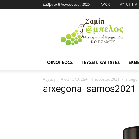
Σάββατο 8 Αυγούστου , 2026
ΑΡΧΙΚΗ
ΤΑΥΤΟΤΗΤΑ
Εφημερίδα
ΕΟΣΣ
|
Σαμία
Άμπελος
ΟΙΝΟΙ ΕΟΣΣ
ΓΕΥΣΕΙΣ ΚΑΙ ΙΔΕΕΣ
ΕΚΘΕ
Αρχική
ΑΡΧΕΓΟΝΑ ΕΔΑΦΗ εσοδείας 2021
arxego
arxegona_samos2021 