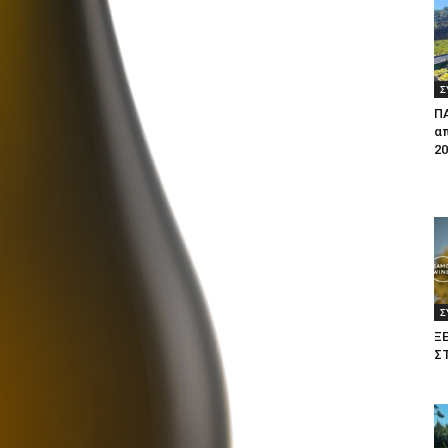
Σ
Π
απ
20
Σ
Ξ
Σ