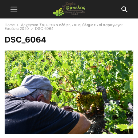
Home
Αρχέγονα Σαμιώτικα εδάφη και εμβληματικοί παραγωγοί:
Εσοδεία 2020
DSC_6064
DSC_6064