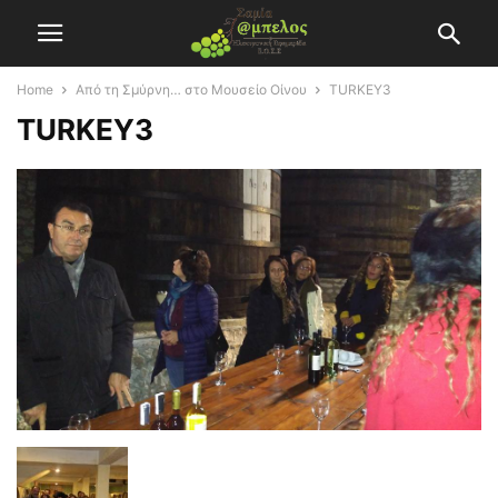
Home
Από τη Σμύρνη… στο Μουσείο Οίνου
TURKEY3
TURKEY3