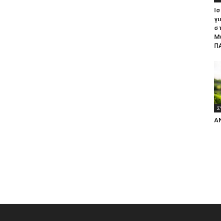
Ισ
γι
σ
Μ
ΠΑ
Σ
Α