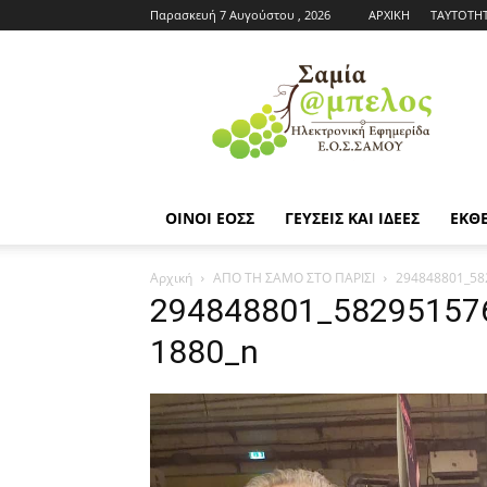
Παρασκευή 7 Αυγούστου , 2026
ΑΡΧΙΚΗ
ΤΑΥΤΟΤΗ
Εφημερίδα
ΕΟΣΣ
|
Σαμία
Άμπελος
ΟΙΝΟΙ ΕΟΣΣ
ΓΕΥΣΕΙΣ ΚΑΙ ΙΔΕΕΣ
ΕΚΘΕ
Αρχική
ΑΠΟ ΤΗ ΣΑΜΟ ΣΤΟ ΠΑΡΙΣΙ
294848801_58
294848801_58295157
1880_n