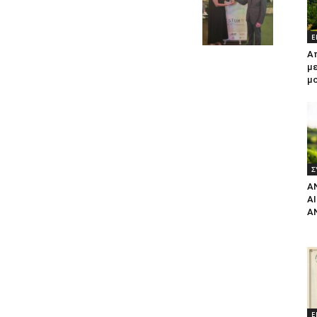
Ε
Α
με
μ
Σ
Α
Α
Α
Ε