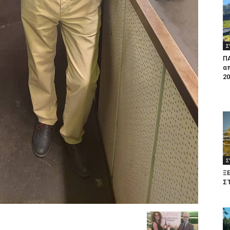
Σ
Π
απ
20
Σ
Ξ
Σ