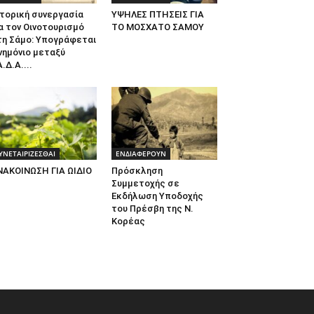
τορική συνεργασία
ΥΨΗΛΕΣ ΠΤΗΣΕΙΣ ΓΙΑ
α τον Οινοτουρισμό
ΤΟ ΜΟΣΧΑΤΟ ΣΑΜΟΥ
τη Σάμο: Υπογράφεται
νημόνιο μεταξύ
.Δ.Α....
ΥΝΕΤΑΙΡΙΖΕΣΘΑΙ
ΕΝΔΙΑΦΕΡΟΥΝ
ΝΑΚΟΙΝΩΣΗ ΓΙΑ ΩΙΔΙΟ
Πρόσκληση
Συμμετοχής σε
Εκδήλωση Υποδοχής
του Πρέσβη της Ν.
Κορέας