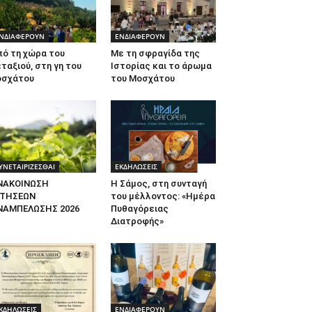
ΝΔΙΑΦΕΡΟΥΝ
ΕΝΔΙΑΦΕΡΟΥΝ
πό τη χώρα του
Με τη σφραγίδα της
ταξιού, στη γη του
Ιστορίας και το άρωμα
οσχάτου
του Μοσχάτου
ΥΝΕΤΑΙΡΙΖΕΣΘΑΙ
ΕΚΔΗΛΩΣΕΙΣ
ΝΑΚΟΙΝΩΣΗ
Η Σάμος, στη συνταγή
ΙΤΗΣΕΩΝ
του μέλλοντος: «Ημέρα
ΝΑΜΠΕΛΩΣΗΣ 2026
Πυθαγόρειας
Διατροφής»
ΚΔΗΛΩΣΕΙΣ
ΕΝΔΙΑΦΕΡΟΥΝ