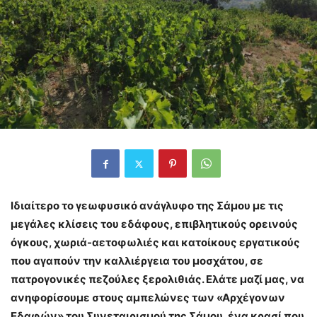
Ιδιαίτερο το γεωφυσικό ανάγλυφο της Σάμου με τις
μεγάλες κλίσεις του εδάφους, επιβλητικούς ορεινούς
όγκους, χωριά-αετοφωλιές και κατοίκους εργατικούς
που αγαπούν την καλλιέργεια του μοσχάτου, σε
πατρογονικές πεζούλες ξερολιθιάς. Ελάτε μαζί μας, να
ανηφορίσουμε στους αμπελώνες των «Αρχέγονων
Εδαφών» του Συνεταιρισμού της Σάμου, ένα κρασί που