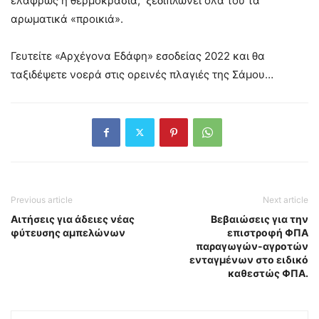
ελαφρώς η θερμοκρασία, ξεδιπλώνει όλα του τα
αρωματικά «προικιά».
Γευτείτε «Αρχέγονα Εδάφη» εσοδείας 2022 και θα
ταξιδέψετε νοερά στις ορεινές πλαγιές της Σάμου…
Previous article
Next article
Αιτήσεις για άδειες νέας
Βεβαιώσεις για την
φύτευσης αμπελώνων
επιστροφή ΦΠΑ
παραγωγών-αγροτών
ενταγμένων στο ειδικό
καθεστώς ΦΠΑ.