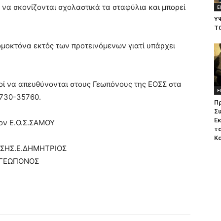
ή να σκονίζονται σχολαστικά τα σταφύλια και μπορεί
Ε
Υ
Τ
ομοκτόνα εκτός των προτεινόμενων γιατί υπάρχει
οί να απευθύνονται στους Γεωπόνους της ΕΟΣΣ στα
Ε
730-35760.
Π
Σ
Ε
τον Ε.Ο.Σ.ΣΑΜΟΥ
το
Κ
ΣΗΣ.Ε.ΔΗΜΗΤΡΙΟΣ
ΓΕΩΠΟΝΟΣ