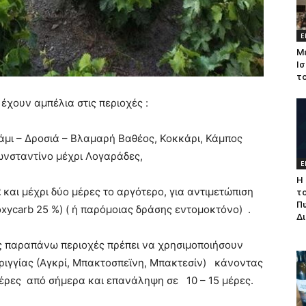
Ε
Μ
Ισ
τ
έχουν αμπέλια στις περιοχές :
μι – Δροσιά – Βλαμαρή Βαθέος, Κοκκάρι, Κάμπος
ωνσταντίνο μέχρι Λογαράδες,
Ε
Η 
2
και μέχρι δύο μέρες το αργότερο, για αντιμετώπιση
τ
Π
noxycarb 25 %) ( ή παρόμοιας δράσης εντομοκτόνο) .
Δ
ις παραπάνω περιοχές πρέπει να χρησιμοποιήσουν
ριγγίας (Αγκρί, Μπακτοσπεϊνη, Μπακτεσίν) κάνοντας
έρες από σήμερα και επανάληψη σε 10 – 15 μέρες.