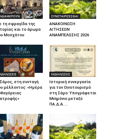
ΝΔΙΑΦΕΡΟΥΝ
ΣΥΝΕΤΑΙΡΙΖΕΣΘΑΙ
ε τη σφραγίδα της
ΑΝΑΚΟΙΝΩΣΗ
τορίας και το άρωμα
ΑΙΤΗΣΕΩΝ
ου Μοσχάτου
ΑΝΑΜΠΕΛΩΣΗΣ 2026
ΚΔΗΛΩΣΕΙΣ
ΕΚΔΗΛΩΣΕΙΣ
Σάμος, στη συνταγή
Ιστορική συνεργασία
ου μέλλοντος: «Ημέρα
για τον Οινοτουρισμό
υθαγόρειας
στη Σάμο: Υπογράφεται
ιατροφής»
Μνημόνιο μεταξύ
ΠΑ.Δ.Α....