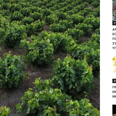
Σ
Α
Ε
ΠΟ
Σ
Υ
Ε
Π
Ε
Μ