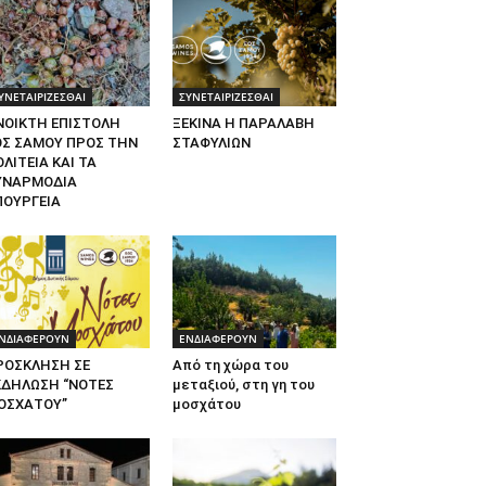
ΥΝΕΤΑΙΡΙΖΕΣΘΑΙ
ΣΥΝΕΤΑΙΡΙΖΕΣΘΑΙ
ΝΟΙΚΤΗ ΕΠΙΣΤΟΛΗ
ΞΕΚΙΝΑ Η ΠΑΡΑΛΑΒΗ
ΟΣ ΣΑΜΟΥ ΠΡΟΣ ΤΗΝ
ΣΤΑΦΥΛΙΩΝ
ΛΙΤΕΙΑ ΚΑΙ ΤΑ
ΥΝΑΡΜΟΔΙΑ
ΠΟΥΡΓΕΙΑ
ΝΔΙΑΦΕΡΟΥΝ
ΕΝΔΙΑΦΕΡΟΥΝ
ΡΟΣΚΛΗΣΗ ΣΕ
Από τη χώρα του
ΚΔΗΛΩΣΗ “ΝΟΤΕΣ
μεταξιού, στη γη του
ΟΣΧΑΤΟΥ”
μοσχάτου