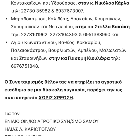
Κοντακαιϊκων και Υδρούσσας,
στον κ. Νικόλαο Κάρλα
τηλ: 22730 35982 & 6937673007.
Μαραθοκάμπου, Καλιθέας, Δρακαίων, Κουμαιϊκων,
Σκουραιϊκων και Νεοχωρίου,
στην κα Στέλλα Βακάκη
τηλ: 2273101962, 2273104393 & 6951388990 και
Αγίου Κωνσταντίνου, Βαθέος, Κοκκαρίου,
Παλαιοκάστρου, Βουρλιωτών, Αμπέλου, Μαλωλατών
και Σταυρινήδων
στην κα Γιασεμή Κιουλάφα
τηλ:
6976751848.
Ο Συνεταιρισμός θέλοντας να στηρίξει το αγροτικό
εισόδημα σε μια δύσκολη συγκυρία, παρέχει την ως
άνω υπηρεσία
ΧΩΡΙΣ ΧΡΕΩΣΗ
.
Για τον
ΕΝΙΑΙΟ ΟΙΝ/ΚΟ ΑΓΡΟΤΙΚΟ ΣΥΝ/ΣΜΟ ΣΑΜΟΥ
ΗΛΙΑΣ Λ. ΚΑΡΙΩΤΟΓΛΟΥ