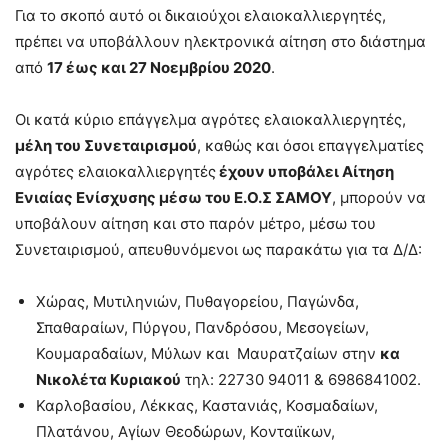
Για το σκοπό αυτό οι δικαιούχοι ελαιοκαλλιεργητές,
πρέπει να υποβάλλουν ηλεκτρονικά αίτηση στο διάστημα
από
17 έως και 27 Νοεμβρίου 2020
.
Οι κατά κύριο επάγγελμα αγρότες ελαιοκαλλιεργητές,
μέλη του Συνεταιρισμού
, καθώς και όσοι επαγγελματίες
αγρότες ελαιοκαλλιεργητές
έχουν υποβάλει Αίτηση
Ενιαίας Ενίσχυσης μέσω του Ε.Ο.Σ ΣΑΜΟΥ
, μπορούν να
υποβάλουν αίτηση και στο παρόν μέτρο, μέσω του
Συνεταιρισμού, απευθυνόμενοι ως παρακάτω για τα Δ/Δ:
Χώρας, Μυτιληνιών, Πυθαγορείου, Παγώνδα,
Σπαθαραίων, Πύργου, Πανδρόσου, Μεσογείων,
Κουμαραδαίων, Μύλων και Μαυρατζαίων στην
κα
Νικολέτα Κυριακού
τηλ: 22730 94011 & 6986841002.
Καρλοβασίου, Λέκκας, Καστανιάς, Κοσμαδαίων,
Πλατάνου, Αγίων Θεοδώρων, Κονταιϊκων,